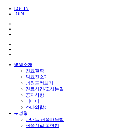
LOGIN
JOIN
병원소개
진료철학
의료진소개
병원둘러보기
진료시간/오시는길
공지사항
미디어
스타와함께
눈성형
다매듭 연속매몰법
연속진피 봉합법