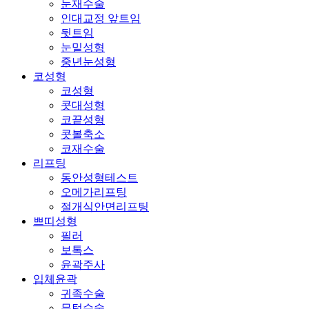
눈재수술
인대교정 앞트임
뒷트임
눈밑성형
중년눈성형
코성형
코성형
콧대성형
코끝성형
콧볼축소
코재수술
리프팅
동안성형테스트
오메가리프팅
절개식안면리프팅
쁘띠성형
필러
보톡스
윤곽주사
입체윤곽
귀족수술
무턱수술