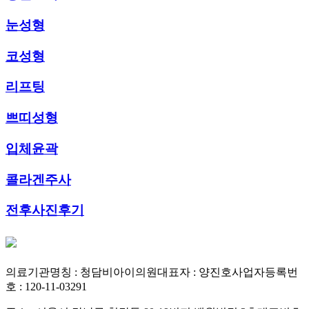
눈성형
코성형
리프팅
쁘띠성형
입체윤곽
콜라겐주사
전후사진후기
의료기관명칭 : 청담비아이의원
대표자 : 양진호
사업자등록번
호 : 120-11-03291