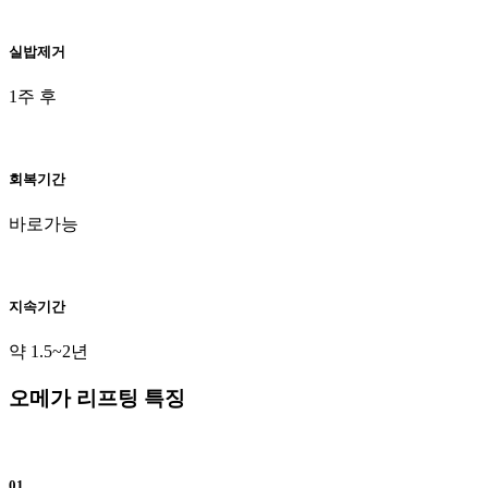
실밥제거
1주 후
회복기간
바로가능
지속기간
약 1.5~2년
오메가 리프팅 특징
01