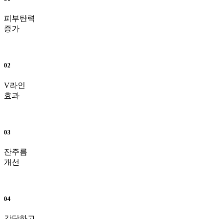
피부탄력
증가
02
V라인
효과
03
잔주름
개선
04
간단하고