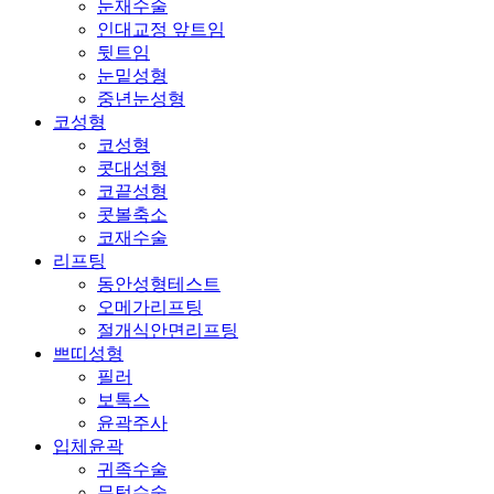
눈재수술
인대교정 앞트임
뒷트임
눈밑성형
중년눈성형
코성형
코성형
콧대성형
코끝성형
콧볼축소
코재수술
리프팅
동안성형테스트
오메가리프팅
절개식안면리프팅
쁘띠성형
필러
보톡스
윤곽주사
입체윤곽
귀족수술
무턱수술