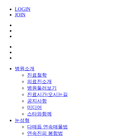
LOGIN
JOIN
병원소개
진료철학
의료진소개
병원둘러보기
진료시간/오시는길
공지사항
미디어
스타와함께
눈성형
다매듭 연속매몰법
연속진피 봉합법